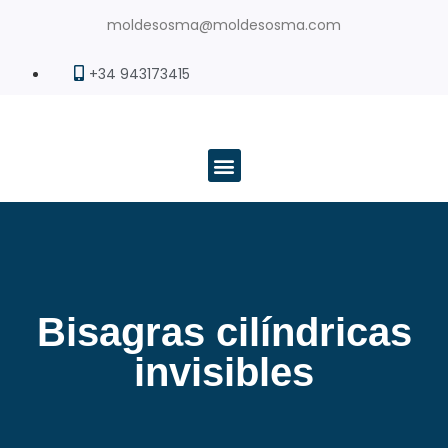
moldesosma@moldesosma.com
+34 943173415
Bisagras cilíndricas
invisibles