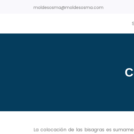
moldesosma@moldesosma.com
C
La colocación de las bisagras es sumamen